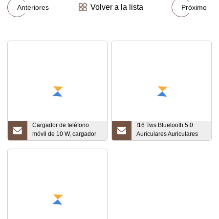
Volver a la lista
Anteriores
Próximo
Cargador de teléfono
I16 Tws Bluetooth 5.0
móvil de 10 W, cargador
Auriculares Auriculares
de teléfono móvil,
estéreo inalámbricos 1: 1
cargador de viaje,
Auriculares con estuche
cargador inalámbrico con
de carga de micrófono
altavoz Bluetooth
para iPhone Xiaomi