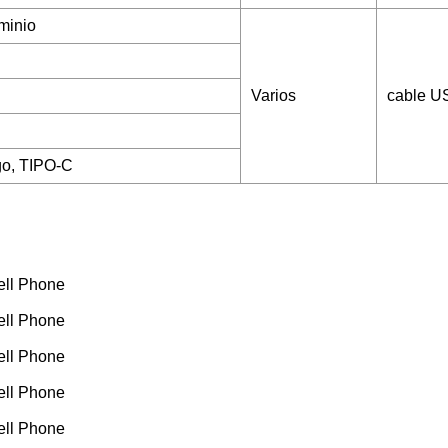
minio
Varios
cable U
go, TIPO-C