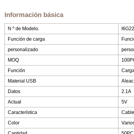
Información básica
N º de Modelo.
I6G2
Función de carga
Funci
personalizado
perso
MOQ
100P
Función
Carga
Material USB
Aleac
Datos
2.1A
Actual
5V
Característica
Cable
Color
Vario
Cantidad
50PC