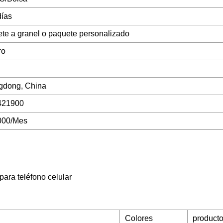
días
te a granel o paquete personalizado
ro
gdong, China
421900
000/Mes
para teléfono celular
Colores
product