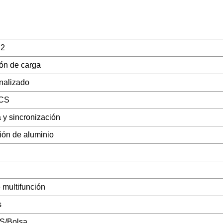
22
ón de carga
nalizado
CS
 y sincronización
ión de aluminio
 multifunción
s
S/Bolsa