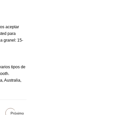
os aceptar
sted para
a granel: 15-
arios tipos de
tooth.
, Australia,
Próximo