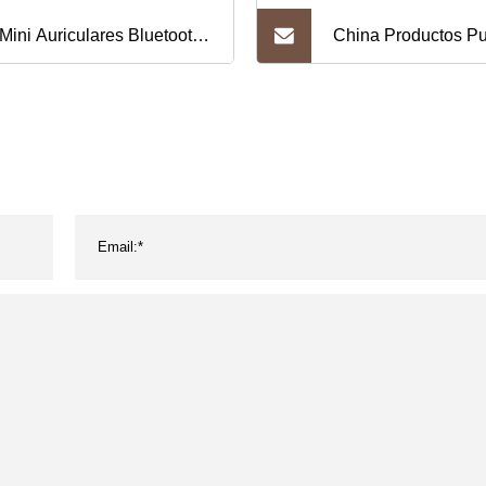
Mini Auriculares Bluetooth
China Productos Pu
nsparentes Auriculares De
Auricular Bluetooth
ido HiFi Auriculares Tws
Auriculares Tws Aur
Control Táctil - Negro