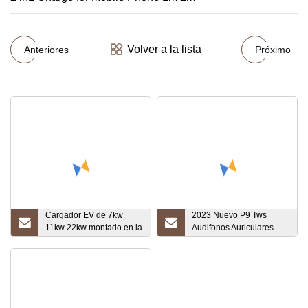
Volver a la lista
Anteriores
Próximo
Cargador EV de 7kw
2023 Nuevo P9 Tws
11kw 22kw montado en la
Audifonos Auriculares
pared, el enchufe puede
Bluetooth Auriculares
ser tipo 1/tipo 2, soporte
inalámbricos montados
para configurar la
en la cabeza para iPhone
duración de carga y el
Xiaomi
tamaño actual en
teléfonos móviles