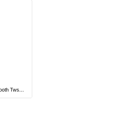
tooth Tws
deros con