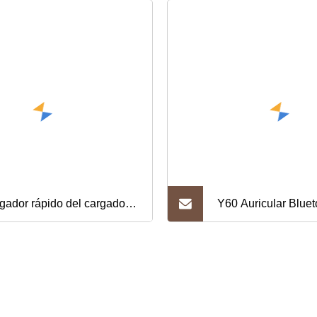
gador rápido del cargador
Y60 Auricular Blue
il del coche de los
Auriculares estéreo
esorios 3.0A de carga del
inalámbricos verda
he de QC3.0 18W para el
pantalla LED