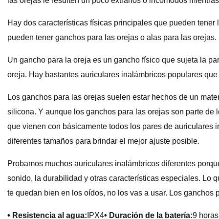
las orejas le resulten un poco extraños o incómodos mientras
Hay dos características físicas principales que pueden tene
pueden tener ganchos para las orejas o alas para las orejas.
Un gancho para la oreja es un gancho físico que sujeta la parte
oreja. Hay bastantes auriculares inalámbricos populares que v
Los ganchos para las orejas suelen estar hechos de un materi
silicona. Y aunque los ganchos para las orejas son parte de l
que vienen con básicamente todos los pares de auriculares in
diferentes tamaños para brindar el mejor ajuste posible.
Probamos muchos auriculares inalámbricos diferentes porque,
sonido, la durabilidad y otras características especiales. Lo 
te quedan bien en los oídos, no los vas a usar. Los ganchos
• Resistencia al agua:
IPX4
• Duración de la batería:
9 horas