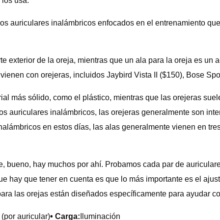
 los usa.
r los auriculares inalámbricos enfocados en el entrenamiento q
 exterior de la oreja, mientras que un ala para la oreja es un ac
ienen con orejeras, incluidos Jaybird Vista II ($150), Bose Spor
al más sólido, como el plástico, mientras que las orejeras suel
os auriculares inalámbricos, las orejeras generalmente son inte
alámbricos en estos días, las alas generalmente vienen en tres
 bueno, hay muchos por ahí. Probamos cada par de auriculares 
que hay que tener en cuenta es que lo más importante es el ajust
 para las orejas están diseñados específicamente para ayudar c
 (por auricular)
• Carga:
Iluminación