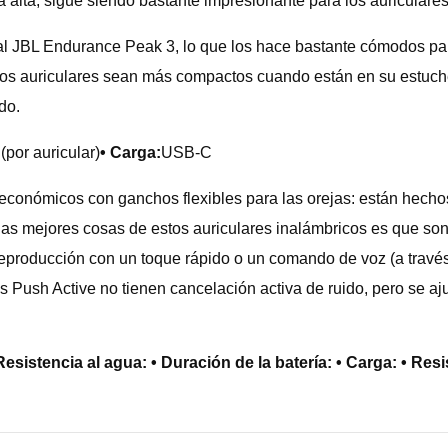
 alta, sigue siendo bastante impresionante para los auriculare
 al JBL Endurance Peak 3, lo que los hace bastante cómodos par
ue los auriculares sean más compactos cuando están en su estuc
do.
(por auricular)
• Carga:
USB-C
conómicos con ganchos flexibles para las orejas: están hechos 
 las mejores cosas de estos auriculares inalámbricos es que son
reproducción con un toque rápido o un comando de voz (a travé
Los Push Active no tienen cancelación activa de ruido, pero se a
Resistencia al agua: • Duración de la batería: • Carga: • Resi